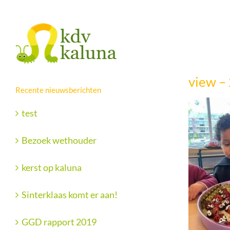
Ga
Facebook
X
naar
inhoud
view –
Recente nieuwsberichten
test
Bezoek wethouder
kerst op kaluna
Sinterklaas komt er aan!
GGD rapport 2019