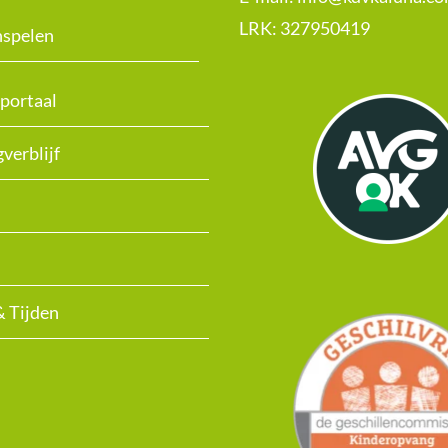
LRK:
327950419
nspelen
portaal
verblijf
& Tijden