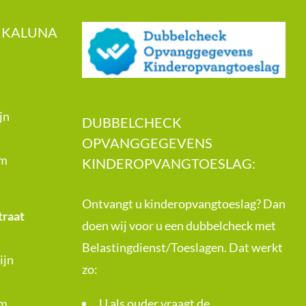
 KALUNA
jn
DUBBELCHECK
OPVANGGEGEVENS
om
KINDEROPVANGTOESLAG:
Ontvangt u kinderopvangtoeslag? Dan
traat
doen wij voor u een dubbelcheck met
Belastingdienst/Toeslagen. Dat werkt
ijn
zo:
om
U als ouder vraagt de