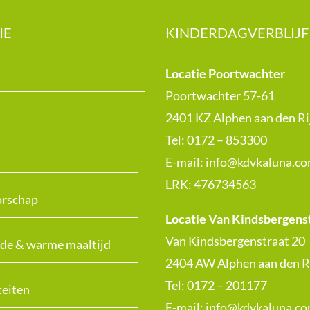
IE
KINDERDAGVERBLIJF
Locatie Poortwachter
Poortwachter 57-61
2401 KZ Alphen aan den Ri
Tel: 0172 – 853300
E-mail:
info@kdvkaluna.c
LRK:
476734563
rschap
Locatie Van Kindsbergens
Van Kindsbergenstraat 20
de & warme maaltijd
2404 AW Alphen aan den R
Tel: 0172 – 201177
teiten
E-mail:
info@kdvkaluna.c