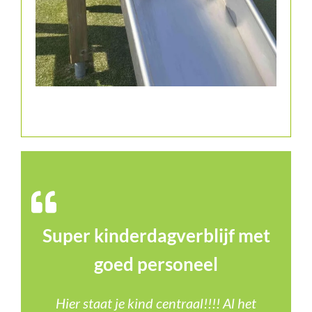
Super kinderdagverblijf met
goed personeel
Hier staat je kind centraal!!!! Al het