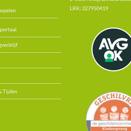
LRK:
327950419
nspelen
portaal
verblijf
& Tijden