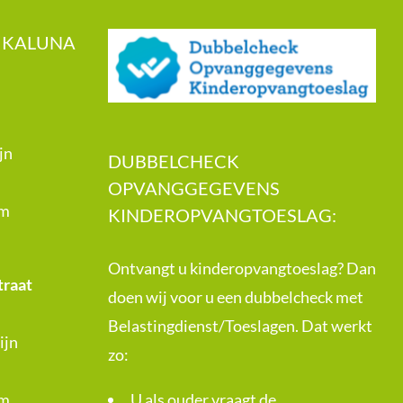
 KALUNA
jn
DUBBELCHECK
OPVANGGEGEVENS
om
KINDEROPVANGTOESLAG:
Ontvangt u kinderopvangtoeslag? Dan
traat
doen wij voor u een dubbelcheck met
Belastingdienst/Toeslagen. Dat werkt
ijn
zo:
om
U als ouder vraagt de