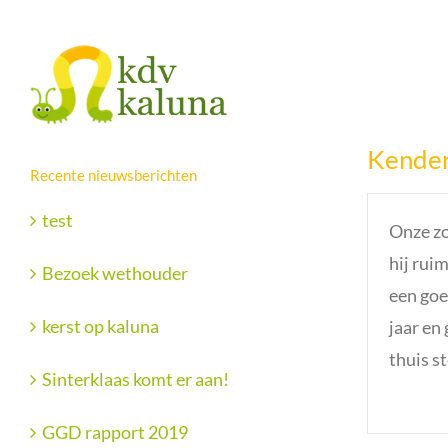
Ga
Facebook
X
naar
inhoud
Kenden
Recente nieuwsberichten
test
Onze zo
hij rui
Bezoek wethouder
een goe
kerst op kaluna
jaar en
thuis st
Sinterklaas komt er aan!
GGD rapport 2019