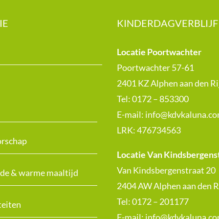
IE
KINDERDAGVERBLIJF
Locatie Poortwachter
Poortwachter 57-61
2401 KZ Alphen aan den Ri
Tel: 0172 – 853300
E-mail:
info@kdvkaluna.c
LRK:
476734563
rschap
Locatie Van Kindsbergens
Van Kindsbergenstraat 20
de & warme maaltijd
2404 AW Alphen aan den R
Tel: 0172 – 201177
teiten
E-mail:
info@kdvkaluna.c