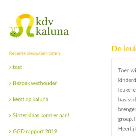
Ga
Facebook
X
naar
inhoud
De leu
Recente nieuwsberichten
test
Toen wi
kinderd
Bezoek wethouder
leuke l
kerst op kaluna
basissc
brengen
Sinterklaas komt er aan!
groep. I
Heerlij
GGD rapport 2019