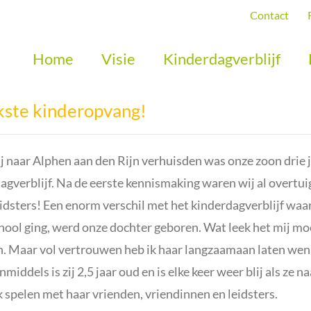
Contact
Home
Visie
Kinderdagverblijf
kste kinderopvang!
j naar Alphen aan den Rijn verhuisden was onze zoon drie
agverblijf. Na de eerste kennismaking waren wij al overtu
eidsters! Een enorm verschil met het kinderdagverblijf waar 
hool ging, werd onze dochter geboren. Wat leek het mij moei
. Maar vol vertrouwen heb ik haar langzaamaan laten wenne
nmiddels is zij 2,5 jaar oud en is elke keer weer blij als ze 
k spelen met haar vrienden, vriendinnen en leidsters.