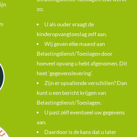
ijn
zo:
om
U als ouder vraagt de
kinderopvangtoeslag zelf aan.
Wij geven elke maand aan
Belastingdienst/Toeslagen door
hoeveel opvang u hebt afgenomen. Dit
heet ‘gegevenslevering’.
Zijn er opvallende verschillen? Dan
kunt u een bericht krijgen van
Belastingdienst/Toeslagen.
U past zélf eventueel uw gegevens
aan.
Daardoor is de kans dat u later