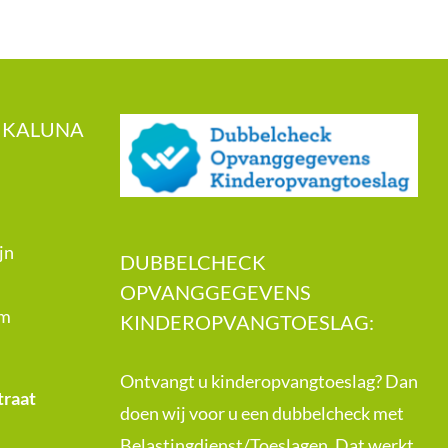
 KALUNA
jn
DUBBELCHECK
OPVANGGEGEVENS
om
KINDEROPVANGTOESLAG:
Ontvangt u kinderopvangtoeslag? Dan
traat
doen wij voor u een dubbelcheck met
Belastingdienst/Toeslagen. Dat werkt