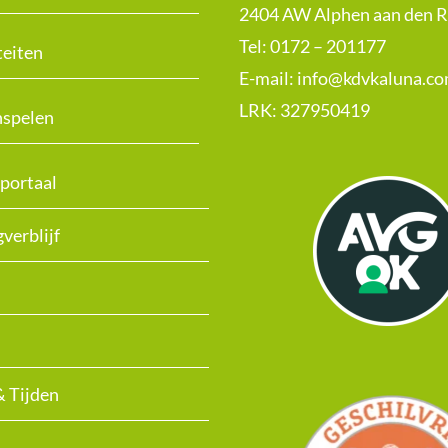
2404 AW Alphen aan den R
Tel: 0172 – 201177
teiten
E-mail:
info@kdvkaluna.c
LRK:
327950419
nspelen
portaal
verblijf
& Tijden