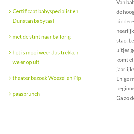
Van bab
Certificaat babyspecialist en
de hoog
Dunstan babytaal
kindere
heerlij
met de stint naar ballorig
stap. L
uitjes 
het is mooi weer dus trekken
komt el
we er op uit
jaarlij
theater bezoek Woezel en Pip
Enige m
beginne
paasbrunch
Ga zo d