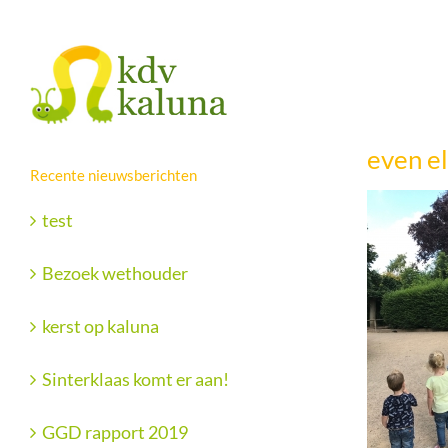
Ga
Facebook
X
naar
inhoud
even el
Recente nieuwsberichten
test
Bezoek wethouder
kerst op kaluna
Sinterklaas komt er aan!
GGD rapport 2019