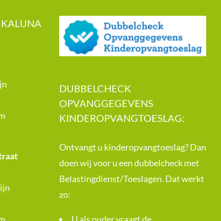
 KALUNA
jn
DUBBELCHECK
OPVANGGEGEVENS
om
KINDEROPVANGTOESLAG:
Ontvangt u kinderopvangtoeslag? Dan
traat
doen wij voor u een dubbelcheck met
Belastingdienst/Toeslagen. Dat werkt
ijn
zo:
om
U als ouder vraagt de