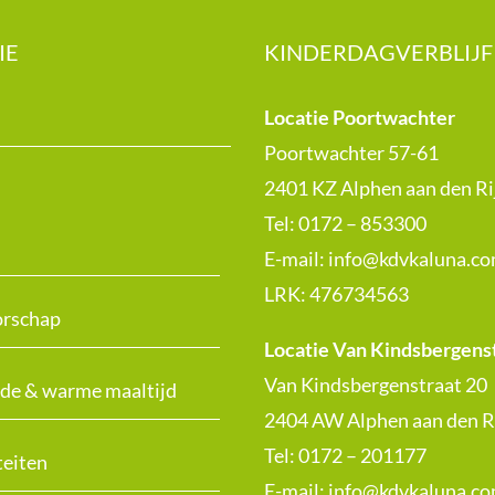
IE
KINDERDAGVERBLIJF
Locatie Poortwachter
Poortwachter 57-61
2401 KZ Alphen aan den Ri
Tel: 0172 – 853300
E-mail:
info@kdvkaluna.c
LRK:
476734563
rschap
Locatie Van Kindsbergens
Van Kindsbergenstraat 20
de & warme maaltijd
2404 AW Alphen aan den R
Tel: 0172 – 201177
teiten
E-mail:
info@kdvkaluna.c