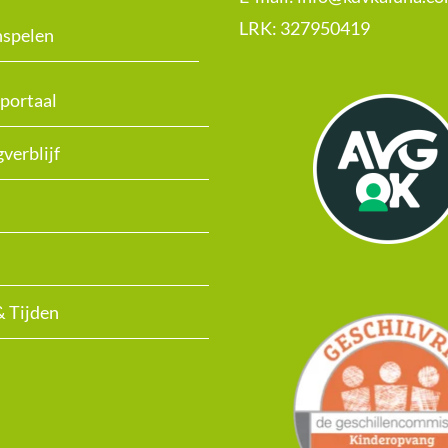
LRK:
327950419
nspelen
portaal
verblijf
& Tijden