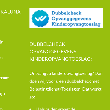
 KALUNA
jn
DUBBELCHECK
OPVANGGEGEVENS
om
KINDEROPVANGTOESLAG:
Ontvangt u kinderopvangtoeslag? Dan
traat
doen wij voor u een dubbelcheck met
Belastingdienst/Toeslagen. Dat werkt
ijn
zo:
om
U als ouder vraagt de