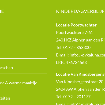
IE
KINDERDAGVERBLIJF
Locatie Poortwachter
Poortwachter 57-61
2401 KZ Alphen aan den Ri
Tel: 0172 – 853300
E-mail:
info@kdvkaluna.c
LRK:
476734563
rschap
Locatie Van Kindsbergens
Van Kindsbergenstraat 20
de & warme maaltijd
2404 AW Alphen aan den R
Tel: 0172 – 201177
teiten
E-mail:
info@kdvkaluna.c