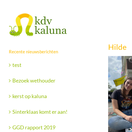
Ga
Facebook
X
naar
inhoud
Hilde
Recente nieuwsberichten
test
Bezoek wethouder
kerst op kaluna
Sinterklaas komt er aan!
GGD rapport 2019