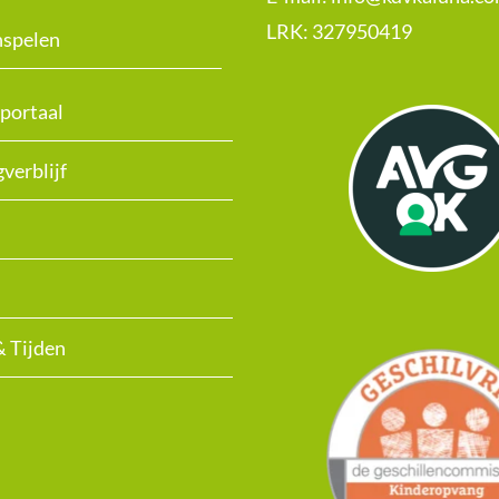
LRK:
327950419
nspelen
portaal
verblijf
& Tijden